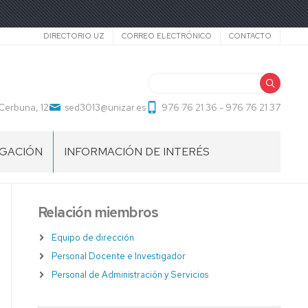
Secundario
DIRECTORIO UZ
CORREO ELECTRÓNICO
CONTACTO
Buscar
Cerbuna, 12
sed3013@unizar.es
976 76 21 36 - 976 76 21 37
LGACIÓN
INFORMACIÓN DE INTERÉS
Relación miembros
Equipo de dirección
Personal Docente e Investigador
Personal de Administración y Servicios