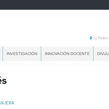
c/ Pedro 
INVESTIGACIÓN
INNOVACIÓN DOCENTE
DIVU
GRUPOS
DE
INVESTIGACIÓN
és
PROYECTOS
DE
INVESTIGACIÓN
ANJERA
PSYLEX
LAB