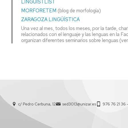
LINGUISTLIST
DE
MORFORETEM
(blog de morfología)
DIRECCIÓN
ZARAGOZA LINGÜÍSTICA
Una vez al mes, todos los meses, por la tarde, cha
relacionados con el lenguaje y las lenguas en la Fac
organizan diferentes seminarios sobre lenguas (ve
c/ Pedro Cerbuna, 12
sed3013@unizar.es
976 76 21 36 