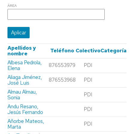
ÁREA
Apellidos y
Teléfono
Colectivo
Categoría
nombre
Albesa Pedrola,
876553979
PDI
Elena
Aliaga Jiménez,
876553968
PDI
José Luis
Almau Almau,
PDI
Sonia
Andu Resano,
PDI
Jesús Fernando
Añorbe Mateos,
PDI
Marta