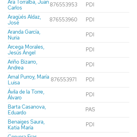
Ara Torralba, Juan
876553953
PDI
Carlos
Aragüés Aldaz,
876553960
PDI
José
Aranda García,
PDI
Nuria
Arcega Morales,
PDI
Jesús Ángel
Ariño Bizarro,
PDI
Andrea
Arnal Purroy, María
876553971
PDI
Luisa
Ávila de la Torre,
PDI
Álvaro
Barta Casanova,
PAS
Eduardo
Benaiges Saura,
PDI
Katia María
Cervera Fras,