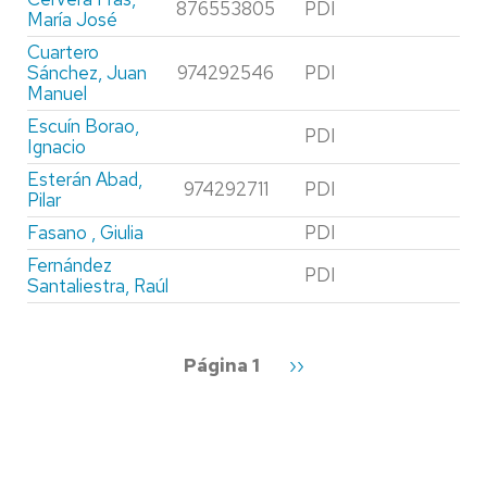
876553805
PDI
María José
Cuartero
Sánchez, Juan
974292546
PDI
Manuel
Escuín Borao,
PDI
Ignacio
Esterán Abad,
974292711
PDI
Pilar
Fasano , Giulia
PDI
Fernández
PDI
Santaliestra, Raúl
Paginación
Página 1
Siguiente
››
página