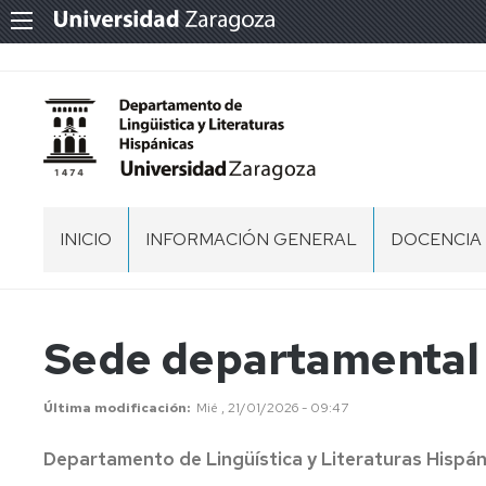
INICIO
INFORMACIÓN GENERAL
DOCENCIA
BIENVENIDA
SEDE
Sede departamental
DEPARTAMENTAL
ÁREAS
Última modificación
Mié , 21/01/2026 - 09:47
DE
CONOCIMIENTO
Departamento de Lingüística y Literaturas Hispán
EQUIPO