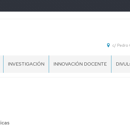
c/ Pedro 
INVESTIGACIÓN
INNOVACIÓN DOCENTE
DIVU
GRUPOS
DE
INVESTIGACIÓN
PROYECTOS
DE
INVESTIGACIÓN
icas
PSYLEX
LAB