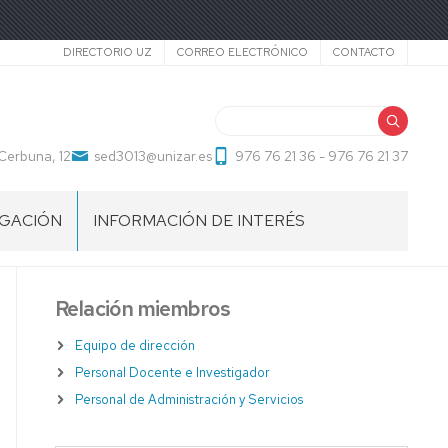
Secundario
DIRECTORIO UZ
CORREO ELECTRÓNICO
CONTACTO
Buscar
Cerbuna, 12
sed3013@unizar.es
976 76 21 36 - 976 76 21 37
LGACIÓN
INFORMACIÓN DE INTERÉS
Relación miembros
Equipo de dirección
Personal Docente e Investigador
Personal de Administración y Servicios