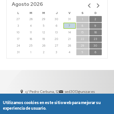
Agosto 2026
Paginación
L
M
M
J
V
S
D
27
28
29
30
31
1
2
3
4
5
6
7
8
9
10
11
12
13
14
15
16
17
18
19
20
21
22
23
24
25
26
27
28
29
30
31
1
2
3
4
5
6
c/ Pedro Cerbuna, 12
sed3013@unizar.es
976 76 21 36 - 976 76 21 37
Utilizamos cookies en este sitio web para mejorar su
experiencia de usuario.